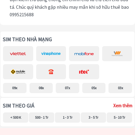
tá. Chúc quý khách gặp nhiều may mắn khi sở hữu thuê bao
0995215688
SIM THEO NHÀ MẠNG
09x
08x
07x
05x
03x
SIM THEO GIÁ
Xem thêm
< 500 K
500 - 1 Tr
1 - 3 Tr
3 - 5 Tr
5 - 10 Tr