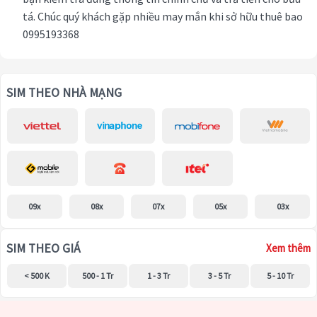
tá. Chúc quý khách gặp nhiều may mắn khi sở hữu thuê bao
0995193368
SIM THEO NHÀ MẠNG
09x
08x
07x
05x
03x
SIM THEO GIÁ
Xem thêm
< 500 K
500 - 1 Tr
1 - 3 Tr
3 - 5 Tr
5 - 10 Tr