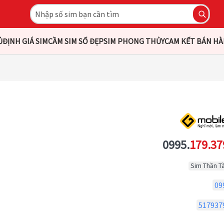
Ủ
ĐỊNH GIÁ SIM
CẦM SIM SỐ ĐẸP
SIM PHONG THỦY
CAM KẾT BÁN H
0995.
179.37
Sim Thần Tà
09
517937