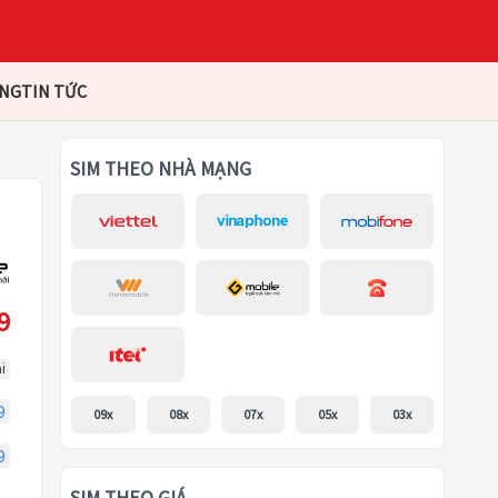
ÀNG
TIN TỨC
SIM THEO NHÀ MẠNG
9
i
9
09x
08x
07x
05x
03x
9