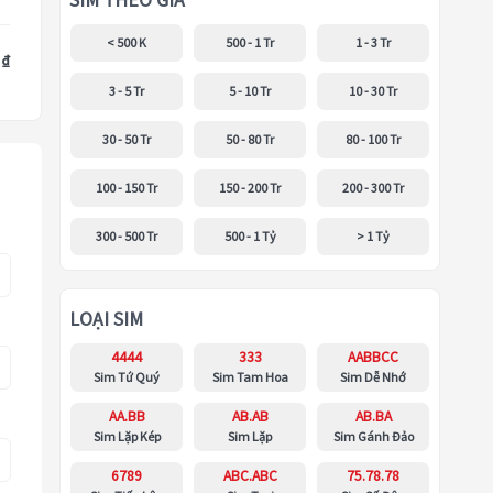
SIM THEO GIÁ
< 500 K
500 - 1 Tr
1 - 3 Tr
 ₫
3 - 5 Tr
5 - 10 Tr
10 - 30 Tr
30 - 50 Tr
50 - 80 Tr
80 - 100 Tr
100 - 150 Tr
150 - 200 Tr
200 - 300 Tr
300 - 500 Tr
500 - 1 Tỷ
> 1 Tỷ
LOẠI SIM
4444
333
AABBCC
Sim Tứ Quý
Sim Tam Hoa
Sim Dễ Nhớ
AA.BB
AB.AB
AB.BA
Sim Lặp Kép
Sim Lặp
Sim Gánh Đảo
6789
ABC.ABC
75.78.78