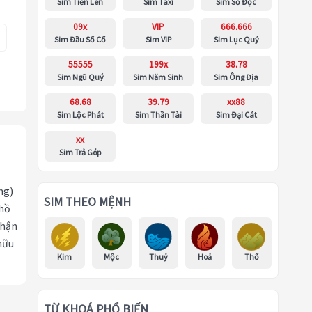
Sim Tiến Lên
Sim Taxi
Sim Số Độc
09x
VIP
666.666
Sim Đầu Số Cổ
Sim VIP
Sim Lục Quý
55555
199x
38.78
Sim Ngũ Quý
Sim Năm Sinh
Sim Ông Địa
68.68
39.79
xx88
Sim Lộc Phát
Sim Thần Tài
Sim Đại Cát
xx
Sim Trả Góp
ng)
SIM THEO MỆNH
 hồ
nhận
hữu
Kim
Mộc
Thuỷ
Hoả
Thổ
TỪ KHOÁ PHỔ BIẾN