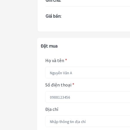
Ghi chú:
Giá bán:
Đặt mua
Họ và tên
*
Số điện thoại
*
Địa chỉ