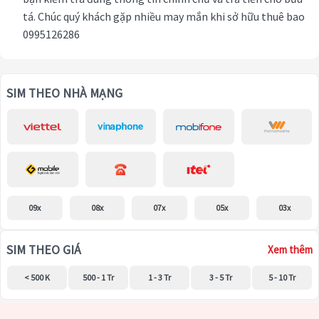
tá. Chúc quý khách gặp nhiều may mắn khi sở hữu thuê bao
0995126286
SIM THEO NHÀ MẠNG
09x
08x
07x
05x
03x
SIM THEO GIÁ
Xem thêm
< 500 K
500 - 1 Tr
1 - 3 Tr
3 - 5 Tr
5 - 10 Tr