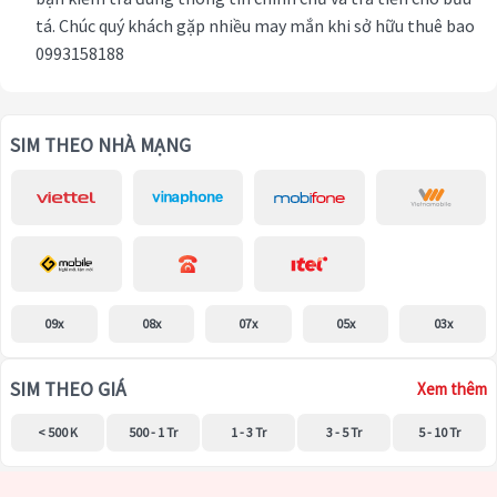
tá. Chúc quý khách gặp nhiều may mắn khi sở hữu thuê bao
0993158188
SIM THEO NHÀ MẠNG
09x
08x
07x
05x
03x
SIM THEO GIÁ
Xem thêm
< 500 K
500 - 1 Tr
1 - 3 Tr
3 - 5 Tr
5 - 10 Tr