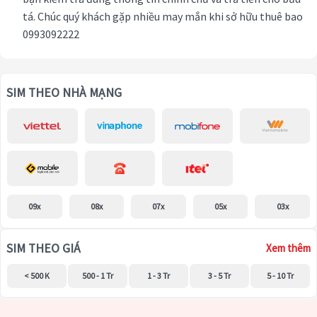
tá. Chúc quý khách gặp nhiều may mắn khi sở hữu thuê bao
0993092222
SIM THEO NHÀ MẠNG
09x
08x
07x
05x
03x
SIM THEO GIÁ
Xem thêm
< 500 K
500 - 1 Tr
1 - 3 Tr
3 - 5 Tr
5 - 10 Tr