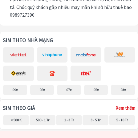
tá. Chúc quý khách gặp nhiều may mắn khi sở hữu thuê bao
0989727390
SIM THEO NHÀ MẠNG
09x
08x
07x
05x
03x
SIM THEO GIÁ
Xem thêm
< 500 K
500 - 1 Tr
1 - 3 Tr
3 - 5 Tr
5 - 10 Tr