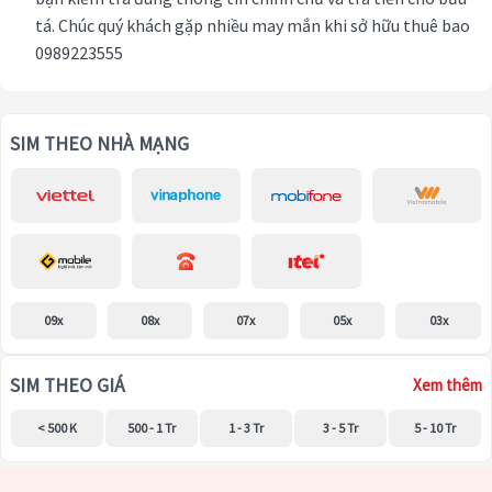
tá. Chúc quý khách gặp nhiều may mắn khi sở hữu thuê bao
0989223555
SIM THEO NHÀ MẠNG
09x
08x
07x
05x
03x
SIM THEO GIÁ
Xem thêm
< 500 K
500 - 1 Tr
1 - 3 Tr
3 - 5 Tr
5 - 10 Tr