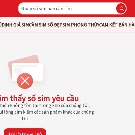
Ủ
ĐỊNH GIÁ SIM
CẦM SIM SỐ ĐẸP
SIM PHONG THỦY
CAM KẾT BÁN H
ìm thấy số sim yêu cầu
hiện không tồn tại trong kho của chúng tôi,
Vui lòng tìm kiếm các sản phẩm khác của chúng
tôi.
Trở về trang chủ