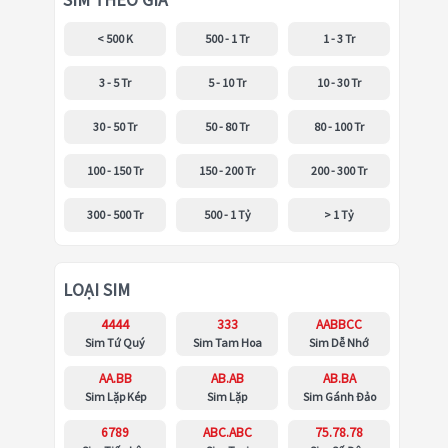
SIM THEO GIÁ
< 500 K
500 - 1 Tr
1 - 3 Tr
3 - 5 Tr
5 - 10 Tr
10 - 30 Tr
30 - 50 Tr
50 - 80 Tr
80 - 100 Tr
100 - 150 Tr
150 - 200 Tr
200 - 300 Tr
300 - 500 Tr
500 - 1 Tỷ
> 1 Tỷ
LOẠI SIM
4444
333
AABBCC
Sim Tứ Quý
Sim Tam Hoa
Sim Dễ Nhớ
AA.BB
AB.AB
AB.BA
Sim Lặp Kép
Sim Lặp
Sim Gánh Đảo
6789
ABC.ABC
75.78.78