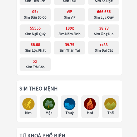
Sim Tiến Lên
Sim Taxi
Sim Số Độc
09x
VIP
666.666
Sim Đầu Số Cổ
Sim VIP
Sim Lục Quý
55555
199x
38.78
Sim Ngũ Quý
Sim Năm Sinh
Sim Ông Địa
68.68
39.79
xx88
Sim Lộc Phát
Sim Thần Tài
Sim Đại Cát
xx
Sim Trả Góp
SIM THEO MỆNH
Kim
Mộc
Thuỷ
Hoả
Thổ
TỪ KHOÁ PHỔ BIẾN