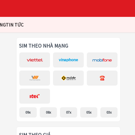
ÀNG
TIN TỨC
SIM THEO NHÀ MẠNG
09x
08x
07x
05x
03x