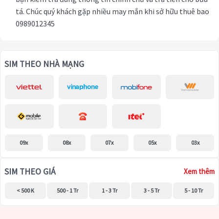
tá. Chúc quý khách gặp nhiều may mắn khi sở hữu thuê bao
0989012345
SIM THEO NHÀ MẠNG
09x
08x
07x
05x
03x
SIM THEO GIÁ
Xem thêm
< 500 K
500 - 1 Tr
1 - 3 Tr
3 - 5 Tr
5 - 10 Tr