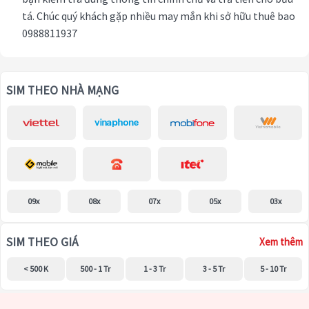
tá. Chúc quý khách gặp nhiều may mắn khi sở hữu thuê bao
0988811937
SIM THEO NHÀ MẠNG
09x
08x
07x
05x
03x
SIM THEO GIÁ
Xem thêm
< 500 K
500 - 1 Tr
1 - 3 Tr
3 - 5 Tr
5 - 10 Tr