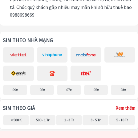
tá. Chúc quý khách gặp nhiều may mắn khi sở hữu thuê bao
0988698669
SIM THEO NHÀ MẠNG
09x
08x
07x
05x
03x
SIM THEO GIÁ
Xem thêm
< 500 K
500 - 1 Tr
1 - 3 Tr
3 - 5 Tr
5 - 10 Tr