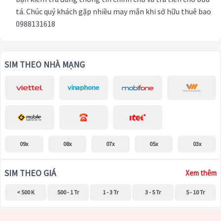
tá. Chúc quý khách gặp nhiều may mắn khi sở hữu thuê bao
0988131618
SIM THEO NHÀ MẠNG
09x
08x
07x
05x
03x
SIM THEO GIÁ
Xem thêm
< 500 K
500 - 1 Tr
1 - 3 Tr
3 - 5 Tr
5 - 10 Tr