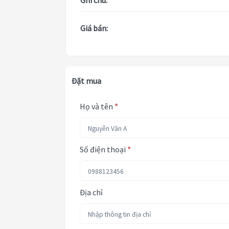
Ghi chú:
Giá bán:
Đặt mua
Họ và tên
*
Số điện thoại
*
Địa chỉ