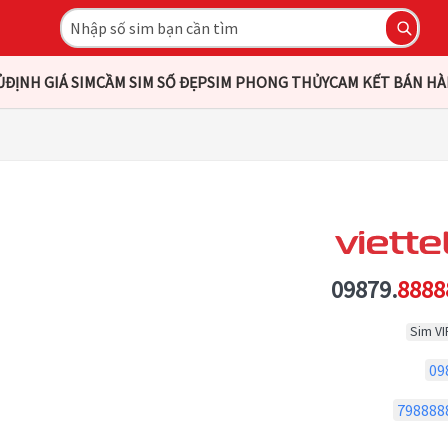
Ủ
ĐỊNH GIÁ SIM
CẦM SIM SỐ ĐẸP
SIM PHONG THỦY
CAM KẾT BÁN H
09879.
8888
Sim VI
09
798888