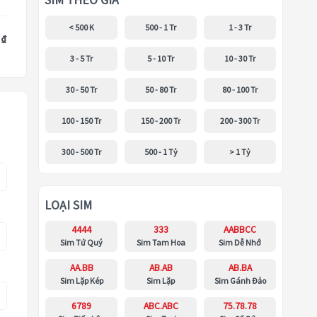
SIM THEO GIÁ
< 500 K
500 - 1 Tr
1 - 3 Tr
 ₫
3 - 5 Tr
5 - 10 Tr
10 - 30 Tr
30 - 50 Tr
50 - 80 Tr
80 - 100 Tr
100 - 150 Tr
150 - 200 Tr
200 - 300 Tr
300 - 500 Tr
500 - 1 Tỷ
> 1 Tỷ
LOẠI SIM
4444
333
AABBCC
Sim Tứ Quý
Sim Tam Hoa
Sim Dễ Nhớ
AA.BB
AB.AB
AB.BA
Sim Lặp Kép
Sim Lặp
Sim Gánh Đảo
6789
ABC.ABC
75.78.78