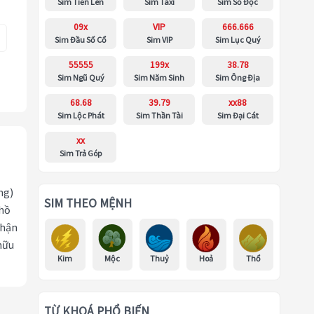
Sim Tiến Lên
Sim Taxi
Sim Số Độc
09x
VIP
666.666
Sim Đầu Số Cổ
Sim VIP
Sim Lục Quý
55555
199x
38.78
Sim Ngũ Quý
Sim Năm Sinh
Sim Ông Địa
68.68
39.79
xx88
Sim Lộc Phát
Sim Thần Tài
Sim Đại Cát
xx
Sim Trả Góp
ng)
SIM THEO MỆNH
 hồ
nhận
hữu
Kim
Mộc
Thuỷ
Hoả
Thổ
TỪ KHOÁ PHỔ BIẾN