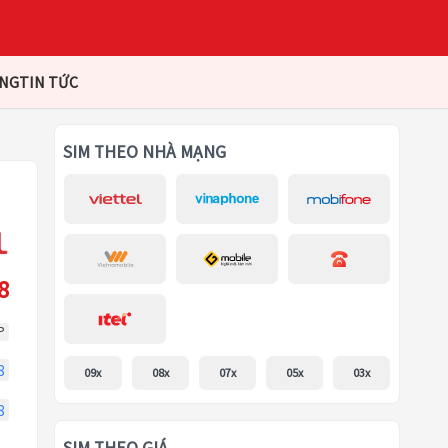
ÀNG
TIN TỨC
SIM THEO NHÀ MẠNG
8
P
8
09x
08x
07x
05x
03x
8