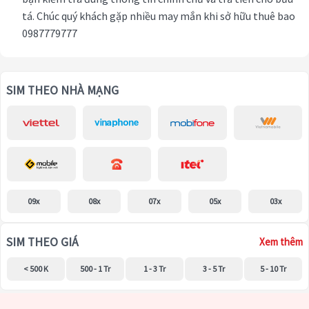
tá. Chúc quý khách gặp nhiều may mắn khi sở hữu thuê bao
0987779777
SIM THEO NHÀ MẠNG
09x
08x
07x
05x
03x
SIM THEO GIÁ
Xem thêm
< 500 K
500 - 1 Tr
1 - 3 Tr
3 - 5 Tr
5 - 10 Tr