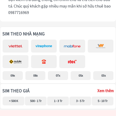
tá. Chúc quý khách gặp nhiều may mắn khi sở hữu thuê bao
0987716969
SIM THEO NHÀ MẠNG
09x
08x
07x
05x
03x
SIM THEO GIÁ
Xem thêm
< 500 K
500 - 1 Tr
1 - 3 Tr
3 - 5 Tr
5 - 10 Tr