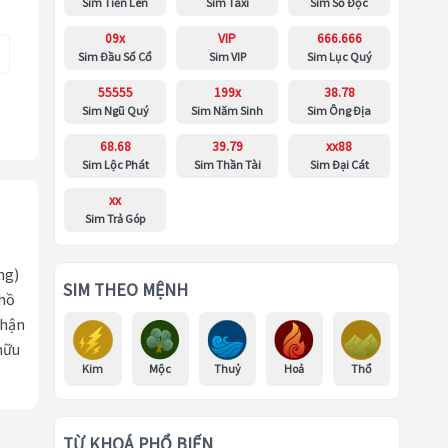
Sim Tiến Lên
Sim Taxi
Sim Số Độc
09x
VIP
666.666
Sim Đầu Số Cổ
Sim VIP
Sim Lục Quý
55555
199x
38.78
Sim Ngũ Quý
Sim Năm Sinh
Sim Ông Địa
68.68
39.79
xx88
Sim Lộc Phát
Sim Thần Tài
Sim Đại Cát
xx
Sim Trả Góp
ng)
SIM THEO MỆNH
 hồ
nhận
hữu
Kim
Mộc
Thuỷ
Hoả
Thổ
TỪ KHOÁ PHỔ BIẾN