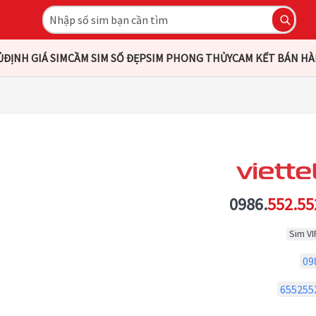
Ủ
ĐỊNH GIÁ SIM
CẦM SIM SỐ ĐẸP
SIM PHONG THỦY
CAM KẾT BÁN H
0986.
552.55
Sim VI
09
655255