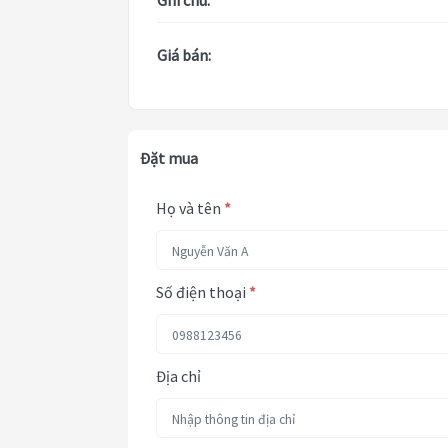
Ghi chú:
Giá bán:
Đặt mua
Họ và tên
*
Số điện thoại
*
Địa chỉ