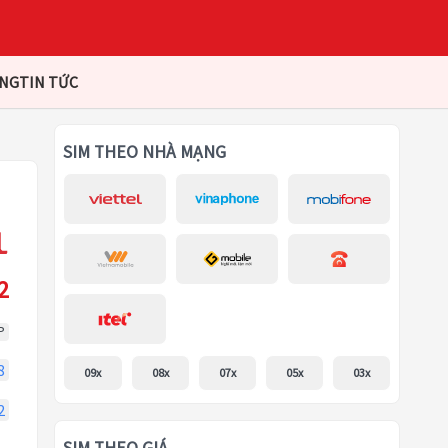
ÀNG
TIN TỨC
SIM THEO NHÀ MẠNG
2
P
8
09x
08x
07x
05x
03x
2