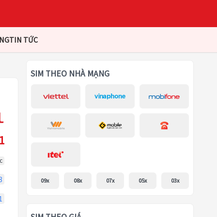
ÀNG
TIN TỨC
SIM THEO NHÀ MẠNG
1
c
8
09x
08x
07x
05x
03x
1