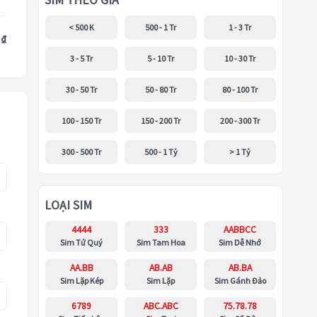
SIM THEO GIÁ
< 500 K
500 - 1 Tr
1 - 3 Tr
 ₫
3 - 5 Tr
5 - 10 Tr
10 - 30 Tr
30 - 50 Tr
50 - 80 Tr
80 - 100 Tr
100 - 150 Tr
150 - 200 Tr
200 - 300 Tr
300 - 500 Tr
500 - 1 Tỷ
> 1 Tỷ
LOẠI SIM
4444
333
AABBCC
Sim Tứ Quý
Sim Tam Hoa
Sim Dễ Nhớ
AA.BB
AB.AB
AB.BA
Sim Lặp Kép
Sim Lặp
Sim Gánh Đảo
6789
ABC.ABC
75.78.78