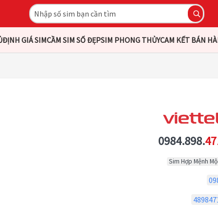
Ủ
ĐỊNH GIÁ SIM
CẦM SIM SỐ ĐẸP
SIM PHONG THỦY
CAM KẾT BÁN H
0984.898.
47
Sim Hợp Mệnh Mộ
09
489847