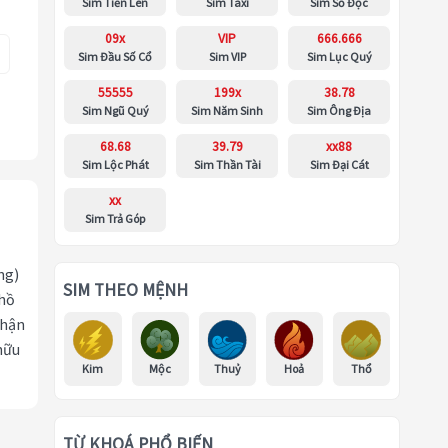
Sim Tiến Lên
Sim Taxi
Sim Số Độc
09x
VIP
666.666
Sim Đầu Số Cổ
Sim VIP
Sim Lục Quý
55555
199x
38.78
Sim Ngũ Quý
Sim Năm Sinh
Sim Ông Địa
68.68
39.79
xx88
Sim Lộc Phát
Sim Thần Tài
Sim Đại Cát
xx
Sim Trả Góp
ng)
SIM THEO MỆNH
 hồ
nhận
hữu
Kim
Mộc
Thuỷ
Hoả
Thổ
TỪ KHOÁ PHỔ BIẾN