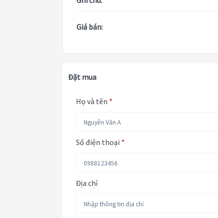
Ghi chú:
Giá bán:
Đặt mua
Họ và tên
*
Số điện thoại
*
Địa chỉ