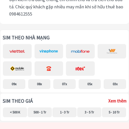
tá. Chúc quý khách gặp nhiều may mắn khi sở hữu thuê bao
0984612555
SIM THEO NHÀ MẠNG
09x
08x
07x
05x
03x
SIM THEO GIÁ
Xem thêm
< 500 K
500 - 1 Tr
1 - 3 Tr
3 - 5 Tr
5 - 10 Tr