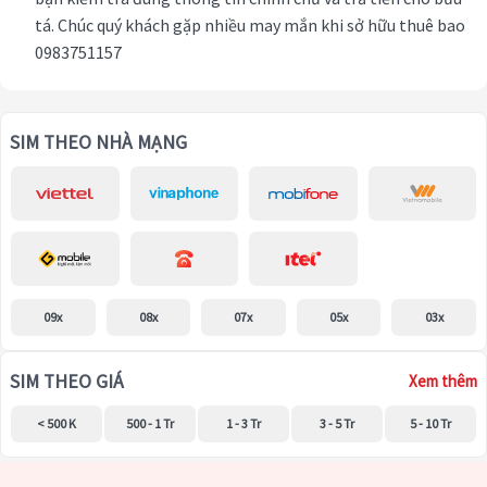
tá. Chúc quý khách gặp nhiều may mắn khi sở hữu thuê bao
0983751157
SIM THEO NHÀ MẠNG
09x
08x
07x
05x
03x
SIM THEO GIÁ
Xem thêm
< 500 K
500 - 1 Tr
1 - 3 Tr
3 - 5 Tr
5 - 10 Tr