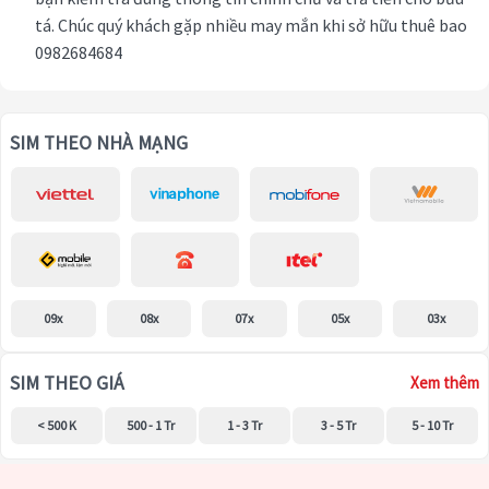
tá. Chúc quý khách gặp nhiều may mắn khi sở hữu thuê bao
0982684684
SIM THEO NHÀ MẠNG
09x
08x
07x
05x
03x
SIM THEO GIÁ
Xem thêm
< 500 K
500 - 1 Tr
1 - 3 Tr
3 - 5 Tr
5 - 10 Tr