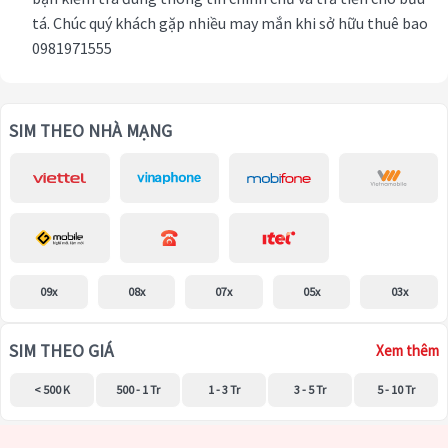
tá. Chúc quý khách gặp nhiều may mắn khi sở hữu thuê bao
0981971555
SIM THEO NHÀ MẠNG
09x
08x
07x
05x
03x
SIM THEO GIÁ
Xem thêm
< 500 K
500 - 1 Tr
1 - 3 Tr
3 - 5 Tr
5 - 10 Tr