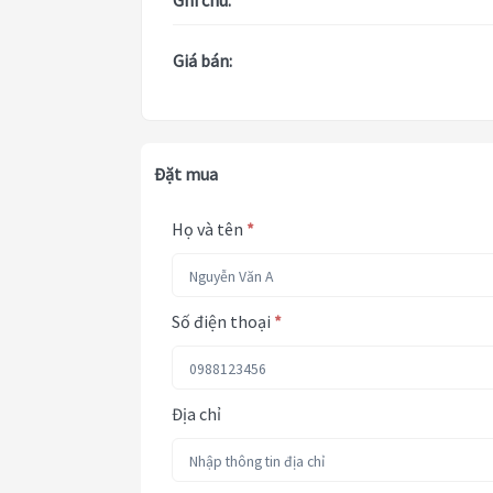
Ghi chú:
Giá bán:
Đặt mua
Họ và tên
*
Số điện thoại
*
Địa chỉ