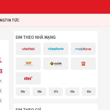
ÀNG
TIN TỨC
SIM THEO NHÀ MẠNG
3
P
8
09x
08x
07x
05x
03x
3