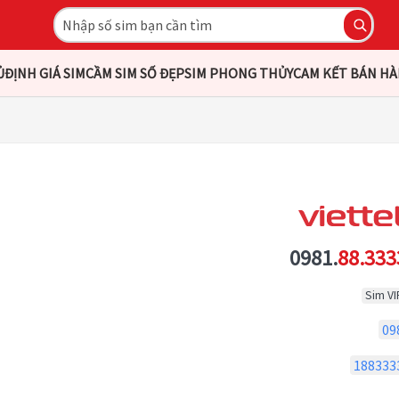
Ủ
ĐỊNH GIÁ SIM
CẦM SIM SỐ ĐẸP
SIM PHONG THỦY
CAM KẾT BÁN H
0981.
88.333
Sim VI
09
188333