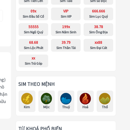
Sim Tiến Lên
Sim Taxi
Sim Số Độc
09x
VIP
666.666
Sim Đầu Số Cổ
Sim VIP
Sim Lục Quý
55555
199x
38.78
Sim Ngũ Quý
Sim Năm Sinh
Sim Ông Địa
68.68
39.79
xx88
Sim Lộc Phát
Sim Thần Tài
Sim Đại Cát
xx
Sim Trả Góp
ng)
SIM THEO MỆNH
 hồ
nhận
hữu
Kim
Mộc
Thuỷ
Hoả
Thổ
TỪ KHOÁ PHỔ BIẾN