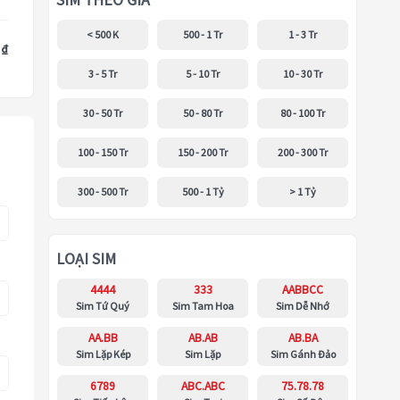
SIM THEO GIÁ
< 500 K
500 - 1 Tr
1 - 3 Tr
 ₫
3 - 5 Tr
5 - 10 Tr
10 - 30 Tr
30 - 50 Tr
50 - 80 Tr
80 - 100 Tr
100 - 150 Tr
150 - 200 Tr
200 - 300 Tr
300 - 500 Tr
500 - 1 Tỷ
> 1 Tỷ
LOẠI SIM
4444
333
AABBCC
Sim Tứ Quý
Sim Tam Hoa
Sim Dễ Nhớ
AA.BB
AB.AB
AB.BA
Sim Lặp Kép
Sim Lặp
Sim Gánh Đảo
6789
ABC.ABC
75.78.78