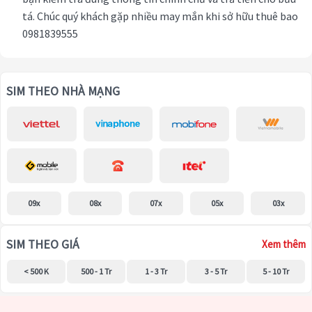
tá. Chúc quý khách gặp nhiều may mắn khi sở hữu thuê bao
0981839555
SIM THEO NHÀ MẠNG
09x
08x
07x
05x
03x
SIM THEO GIÁ
Xem thêm
< 500 K
500 - 1 Tr
1 - 3 Tr
3 - 5 Tr
5 - 10 Tr