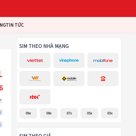
ÀNG
TIN TỨC
SIM THEO NHÀ MẠNG
6
P
8
09x
08x
07x
05x
03x
6