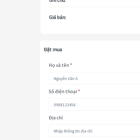
Ghi chú:
Giá bán:
Đặt mua
Họ và tên
*
Số điện thoại
*
Địa chỉ