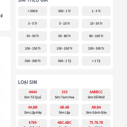
SIM THEO GIÁ
< 500 K
500 - 1 Tr
1 - 3 Tr
 ₫
3 - 5 Tr
5 - 10 Tr
10 - 30 Tr
30 - 50 Tr
50 - 80 Tr
80 - 100 Tr
100 - 150 Tr
150 - 200 Tr
200 - 300 Tr
300 - 500 Tr
500 - 1 Tỷ
> 1 Tỷ
LOẠI SIM
4444
333
AABBCC
Sim Tứ Quý
Sim Tam Hoa
Sim Dễ Nhớ
AA.BB
AB.AB
AB.BA
Sim Lặp Kép
Sim Lặp
Sim Gánh Đảo
6789
ABC.ABC
75.78.78