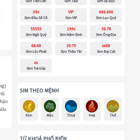
Sim Tiến Lên
Sim Taxi
Sim Số Độc
09x
VIP
666.666
Sim Đầu Số Cổ
Sim VIP
Sim Lục Quý
55555
199x
38.78
Sim Ngũ Quý
Sim Năm Sinh
Sim Ông Địa
68.68
39.79
xx88
Sim Lộc Phát
Sim Thần Tài
Sim Đại Cát
xx
Sim Trả Góp
ng)
SIM THEO MỆNH
 hồ
nhận
hữu
Kim
Mộc
Thuỷ
Hoả
Thổ
TỪ KHOÁ PHỔ BIẾN