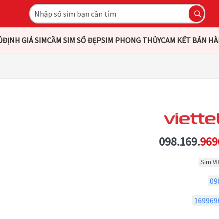
Ủ
ĐỊNH GIÁ SIM
CẦM SIM SỐ ĐẸP
SIM PHONG THỦY
CAM KẾT BÁN H
098.169.
969
Sim VI
09
169969