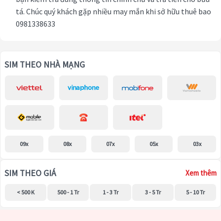
tá. Chúc quý khách gặp nhiều may mắn khi sở hữu thuê bao
0981338633
SIM THEO NHÀ MẠNG
09x
08x
07x
05x
03x
SIM THEO GIÁ
Xem thêm
< 500 K
500 - 1 Tr
1 - 3 Tr
3 - 5 Tr
5 - 10 Tr