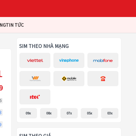
ÀNG
TIN TỨC
SIM THEO NHÀ MẠNG
9
ổ
8
09x
08x
07x
05x
03x
9