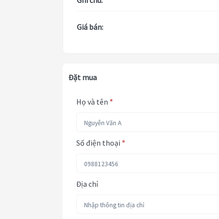
Ghi chú:
Giá bán:
Đặt mua
Họ và tên
*
Số điện thoại
*
Địa chỉ