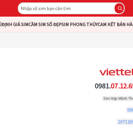
Ủ
ĐỊNH GIÁ SIM
CẦM SIM SỐ ĐẸP
SIM PHONG THỦY
CAM KẾT BÁN H
0981.
07.12.6
Sim Hợp Mệnh Th
09
107126