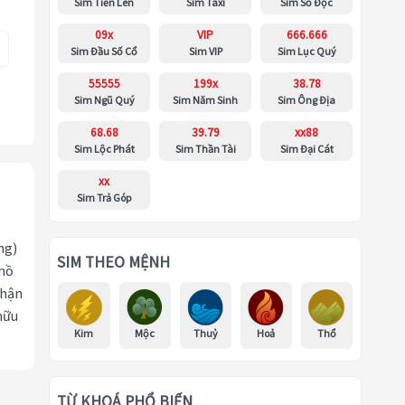
Sim Tiến Lên
Sim Taxi
Sim Số Độc
09x
VIP
666.666
Sim Đầu Số Cổ
Sim VIP
Sim Lục Quý
55555
199x
38.78
Sim Ngũ Quý
Sim Năm Sinh
Sim Ông Địa
68.68
39.79
xx88
Sim Lộc Phát
Sim Thần Tài
Sim Đại Cát
xx
Sim Trả Góp
ng)
SIM THEO MỆNH
 hồ
nhận
hữu
Kim
Mộc
Thuỷ
Hoả
Thổ
TỪ KHOÁ PHỔ BIẾN