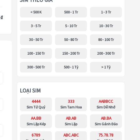
SIM THEO GIÁ
< 500 K
500 - 1 Tr
1 - 3 Tr
 ₫
3 - 5 Tr
5 - 10 Tr
10 - 30 Tr
30 - 50 Tr
50 - 80 Tr
80 - 100 Tr
100 - 150 Tr
150 - 200 Tr
200 - 300 Tr
300 - 500 Tr
500 - 1 Tỷ
> 1 Tỷ
LOẠI SIM
4444
333
AABBCC
Sim Tứ Quý
Sim Tam Hoa
Sim Dễ Nhớ
AA.BB
AB.AB
AB.BA
Sim Lặp Kép
Sim Lặp
Sim Gánh Đảo
6789
ABC.ABC
75.78.78