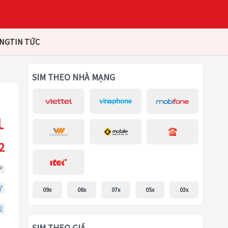
ÀNG
TIN TỨC
SIM THEO NHÀ MẠNG
2
P
7
09x
08x
07x
05x
03x
2