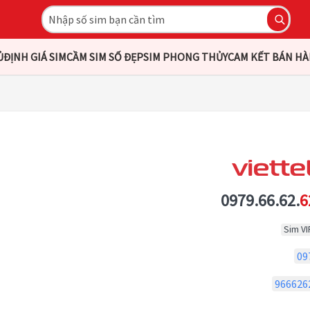
Ủ
ĐỊNH GIÁ SIM
CẦM SIM SỐ ĐẸP
SIM PHONG THỦY
CAM KẾT BÁN H
0979.66.62.
6
Sim VI
09
966626