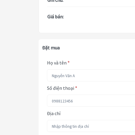
Ghi chú:
Giá bán:
Đặt mua
Họ và tên
*
Số điện thoại
*
Địa chỉ