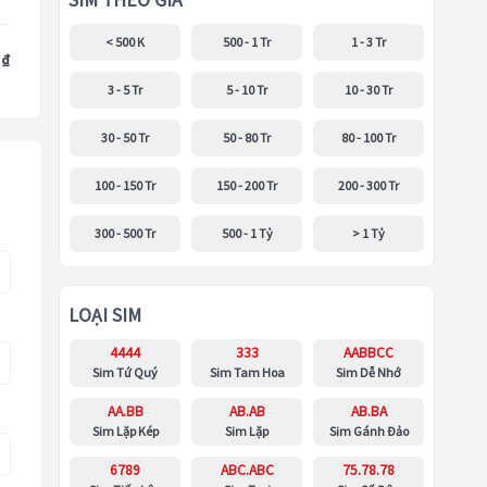
SIM THEO GIÁ
< 500 K
500 - 1 Tr
1 - 3 Tr
 ₫
3 - 5 Tr
5 - 10 Tr
10 - 30 Tr
30 - 50 Tr
50 - 80 Tr
80 - 100 Tr
100 - 150 Tr
150 - 200 Tr
200 - 300 Tr
300 - 500 Tr
500 - 1 Tỷ
> 1 Tỷ
LOẠI SIM
4444
333
AABBCC
Sim Tứ Quý
Sim Tam Hoa
Sim Dễ Nhớ
AA.BB
AB.AB
AB.BA
Sim Lặp Kép
Sim Lặp
Sim Gánh Đảo
6789
ABC.ABC
75.78.78