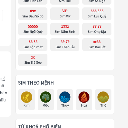
Sim Tiến Lên
Sim Taxi
Sim Số Độc
09x
VIP
666.666
Sim Đầu Số Cổ
Sim VIP
Sim Lục Quý
55555
199x
38.78
Sim Ngũ Quý
Sim Năm Sinh
Sim Ông Địa
68.68
39.79
xx88
Sim Lộc Phát
Sim Thần Tài
Sim Đại Cát
xx
Sim Trả Góp
ng)
SIM THEO MỆNH
 hồ
nhận
hữu
Kim
Mộc
Thuỷ
Hoả
Thổ
TỪ KHOÁ PHỔ BIẾN