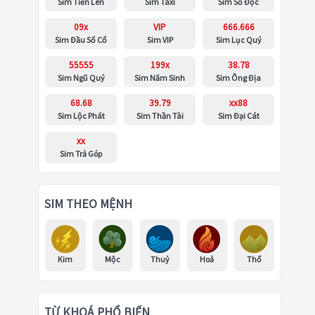
Sim Tiến Lên
Sim Taxi
Sim Số Độc
09x
VIP
666.666
Sim Đầu Số Cổ
Sim VIP
Sim Lục Quý
55555
199x
38.78
Sim Ngũ Quý
Sim Năm Sinh
Sim Ông Địa
68.68
39.79
xx88
Sim Lộc Phát
Sim Thần Tài
Sim Đại Cát
xx
Sim Trả Góp
SIM THEO MỆNH
Kim
Mộc
Thuỷ
Hoả
Thổ
TỪ KHOÁ PHỔ BIẾN