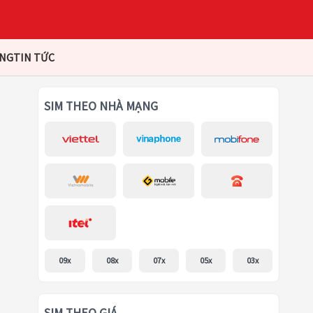
ÀNG
TIN TỨC
SIM THEO NHÀ MẠNG
09x
08x
07x
05x
03x