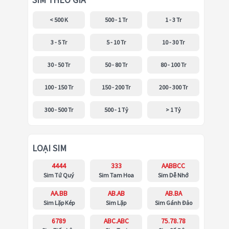
SIM THEO GIÁ
< 500 K
500 - 1 Tr
1 - 3 Tr
3 - 5 Tr
5 - 10 Tr
10 - 30 Tr
30 - 50 Tr
50 - 80 Tr
80 - 100 Tr
100 - 150 Tr
150 - 200 Tr
200 - 300 Tr
300 - 500 Tr
500 - 1 Tỷ
> 1 Tỷ
LOẠI SIM
4444
333
AABBCC
Sim Tứ Quý
Sim Tam Hoa
Sim Dễ Nhớ
AA.BB
AB.AB
AB.BA
Sim Lặp Kép
Sim Lặp
Sim Gánh Đảo
6789
ABC.ABC
75.78.78