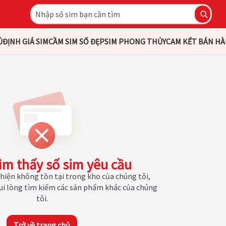
Ủ
ĐỊNH GIÁ SIM
CẦM SIM SỐ ĐẸP
SIM PHONG THỦY
CAM KẾT BÁN H
ìm thấy số sim yêu cầu
hiện không tồn tại trong kho của chúng tôi,
Vui lòng tìm kiếm các sản phẩm khác của chúng
tôi.
Trở về trang chủ