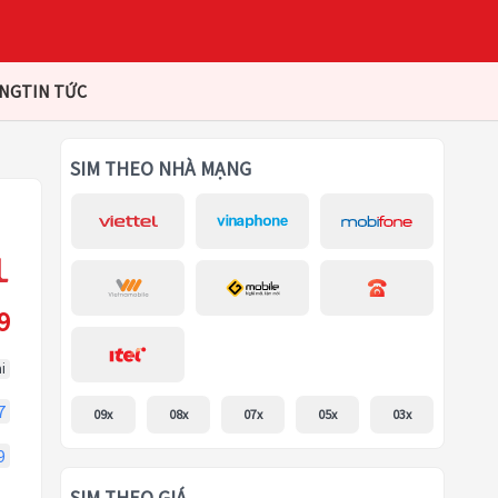
ÀNG
TIN TỨC
SIM THEO NHÀ MẠNG
9
i
7
09x
08x
07x
05x
03x
9