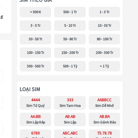
SIM THEO GIÁ
< 500 K
500 - 1 Tr
1 - 3 Tr
 ₫
3 - 5 Tr
5 - 10 Tr
10 - 30 Tr
30 - 50 Tr
50 - 80 Tr
80 - 100 Tr
100 - 150 Tr
150 - 200 Tr
200 - 300 Tr
300 - 500 Tr
500 - 1 Tỷ
> 1 Tỷ
LOẠI SIM
4444
333
AABBCC
Sim Tứ Quý
Sim Tam Hoa
Sim Dễ Nhớ
AA.BB
AB.AB
AB.BA
Sim Lặp Kép
Sim Lặp
Sim Gánh Đảo
6789
ABC.ABC
75.78.78