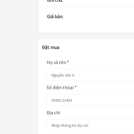
Ghi chú:
Giá bán:
Đặt mua
Họ và tên
*
Số điện thoại
*
Địa chỉ