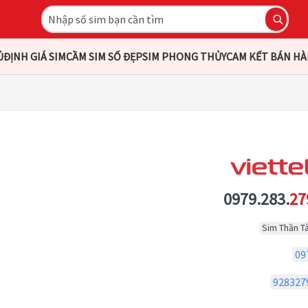
Ủ
ĐỊNH GIÁ SIM
CẦM SIM SỐ ĐẸP
SIM PHONG THỦY
CAM KẾT BÁN H
0979.283.
27
Sim Thần Tà
09
928327