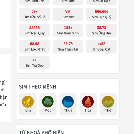
Sim Tiến Lên
Sim Taxi
Sim Số Độc
09x
VIP
666.666
Sim Đầu Số Cổ
Sim VIP
Sim Lục Quý
55555
199x
38.78
Sim Ngũ Quý
Sim Năm Sinh
Sim Ông Địa
68.68
39.79
xx88
Sim Lộc Phát
Sim Thần Tài
Sim Đại Cát
xx
Sim Trả Góp
ng)
SIM THEO MỆNH
 hồ
nhận
hữu
Kim
Mộc
Thuỷ
Hoả
Thổ
TỪ KHOÁ PHỔ BIẾN