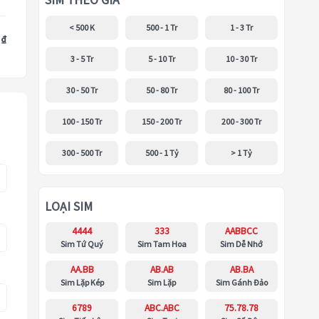
SIM THEO GIÁ
< 500 K
500 - 1 Tr
1 - 3 Tr
 ₫
3 - 5 Tr
5 - 10 Tr
10 - 30 Tr
30 - 50 Tr
50 - 80 Tr
80 - 100 Tr
100 - 150 Tr
150 - 200 Tr
200 - 300 Tr
300 - 500 Tr
500 - 1 Tỷ
> 1 Tỷ
LOẠI SIM
4444
333
AABBCC
Sim Tứ Quý
Sim Tam Hoa
Sim Dễ Nhớ
AA.BB
AB.AB
AB.BA
Sim Lặp Kép
Sim Lặp
Sim Gánh Đảo
6789
ABC.ABC
75.78.78