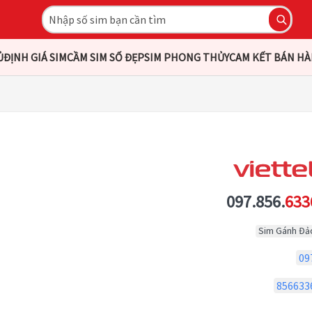
Ủ
ĐỊNH GIÁ SIM
CẦM SIM SỐ ĐẸP
SIM PHONG THỦY
CAM KẾT BÁN H
097.856.
633
Sim Gánh Đả
09
856633