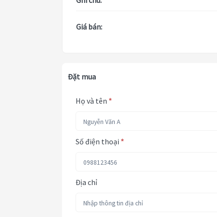
Ghi chú:
Giá bán:
Đặt mua
Họ và tên
*
Số điện thoại
*
Địa chỉ