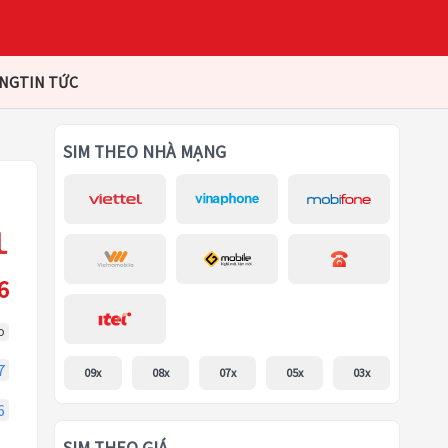
ÀNG
TIN TỨC
SIM THEO NHÀ MẠNG
6
o
7
09x
08x
07x
05x
03x
6