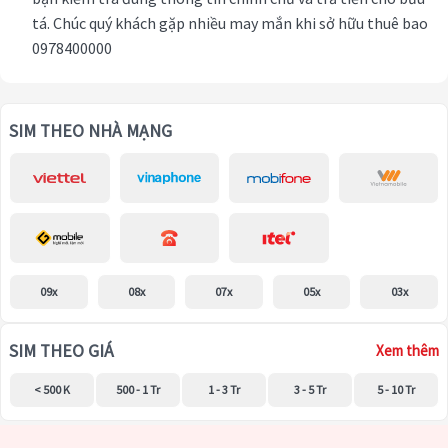
tá. Chúc quý khách gặp nhiều may mắn khi sở hữu thuê bao
0978400000
SIM THEO NHÀ MẠNG
09x
08x
07x
05x
03x
SIM THEO GIÁ
Xem thêm
< 500 K
500 - 1 Tr
1 - 3 Tr
3 - 5 Tr
5 - 10 Tr