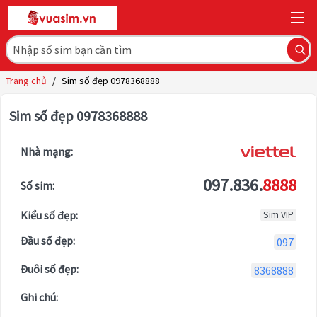
Trang chủ
/
Sim số đẹp 0978368888
Sim số đẹp 0978368888
Nhà mạng:
097.836.
8888
Số sim:
Kiểu số đẹp:
Sim VIP
Đầu số đẹp:
097
Đuôi số đẹp:
8368888
Ghi chú: