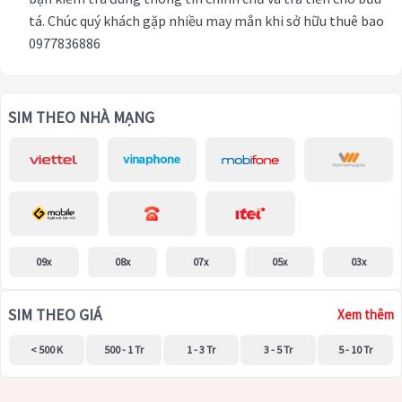
tá. Chúc quý khách gặp nhiều may mắn khi sở hữu thuê bao
0977836886
SIM THEO NHÀ MẠNG
09x
08x
07x
05x
03x
SIM THEO GIÁ
Xem thêm
< 500 K
500 - 1 Tr
1 - 3 Tr
3 - 5 Tr
5 - 10 Tr