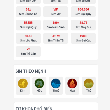
Sim Tiến Lên
Sim Taxi
Sim Số Độc
09x
VIP
666.666
Sim Đầu Số Cổ
Sim VIP
Sim Lục Quý
55555
199x
38.78
Sim Ngũ Quý
Sim Năm Sinh
Sim Ông Địa
68.68
39.79
xx88
Sim Lộc Phát
Sim Thần Tài
Sim Đại Cát
xx
Sim Trả Góp
SIM THEO MỆNH
Kim
Mộc
Thuỷ
Hoả
Thổ
TỪ KHOÁ PHỔ BIẾN