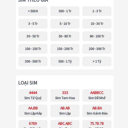
SIM THEO GIÁ
< 500 K
500 - 1 Tr
1 - 3 Tr
3 - 5 Tr
5 - 10 Tr
10 - 30 Tr
30 - 50 Tr
50 - 80 Tr
80 - 100 Tr
100 - 150 Tr
150 - 200 Tr
200 - 300 Tr
300 - 500 Tr
500 - 1 Tỷ
> 1 Tỷ
LOẠI SIM
4444
333
AABBCC
Sim Tứ Quý
Sim Tam Hoa
Sim Dễ Nhớ
AA.BB
AB.AB
AB.BA
Sim Lặp Kép
Sim Lặp
Sim Gánh Đảo
6789
ABC.ABC
75.78.78