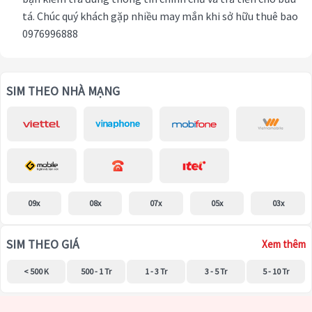
tá. Chúc quý khách gặp nhiều may mắn khi sở hữu thuê bao
0976996888
SIM THEO NHÀ MẠNG
09x
08x
07x
05x
03x
SIM THEO GIÁ
Xem thêm
< 500 K
500 - 1 Tr
1 - 3 Tr
3 - 5 Tr
5 - 10 Tr