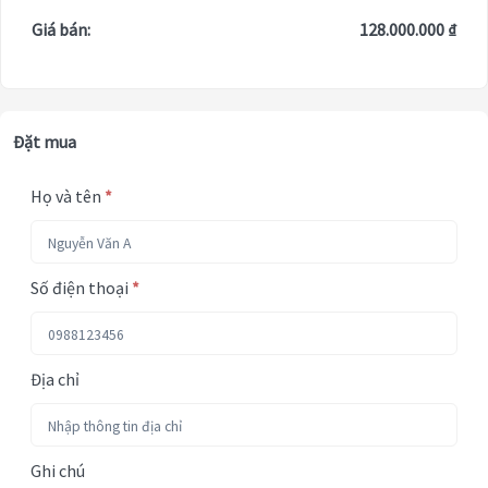
Giá bán:
128.000.000 ₫
Đặt mua
Họ và tên
*
Số điện thoại
*
Địa chỉ
Ghi chú