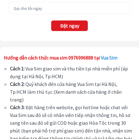
Đặt ngay
Hướng dẫn cách thức mua sim 0976996888 tại
Vua Sim
Cách 1:
Vua Sim giao sim và thu tiền tại nhà miễn phí (áp
dụng tại Hà Nội, Tp.HCM)
Cách 2:
Quý khách đến cửa hàng Vua Sim tại Hà Nội,
Tp.HCM làm thủ tục (Xem danh sách cửa hàng ở chân
trang)
Cách 3:
Đặt hàng trên website, gọi hotline hoặc chat với
Vua Sim sau đó sẽ có nhân viên tiếp nhận thông tin, hồ sơ
sang tên sau đó sẽ gửi COD hoặc giao Hỏa Tốc trong 30
phút (bạn phải hỗ trợ phí giao sim) đến tận nhà, nhận sim
bạn kiểm tra đúng thông tin chính chủ và trả tiền cho bưu