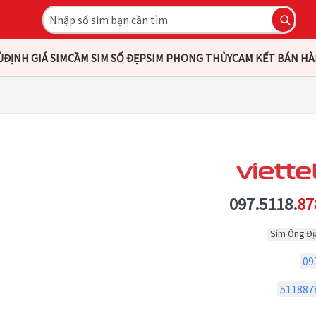
Ủ
ĐỊNH GIÁ SIM
CẦM SIM SỐ ĐẸP
SIM PHONG THỦY
CAM KẾT BÁN H
097.5118.
87
Sim Ông Đị
09
511887