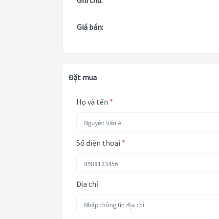
Ghi chú:
Giá bán:
Đặt mua
Họ và tên
*
Số điện thoại
*
Địa chỉ