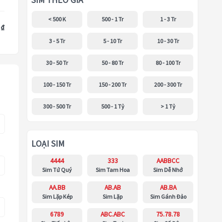
SIM THEO GIÁ
< 500 K
500 - 1 Tr
1 - 3 Tr
 ₫
3 - 5 Tr
5 - 10 Tr
10 - 30 Tr
30 - 50 Tr
50 - 80 Tr
80 - 100 Tr
100 - 150 Tr
150 - 200 Tr
200 - 300 Tr
300 - 500 Tr
500 - 1 Tỷ
> 1 Tỷ
LOẠI SIM
4444
333
AABBCC
Sim Tứ Quý
Sim Tam Hoa
Sim Dễ Nhớ
AA.BB
AB.AB
AB.BA
Sim Lặp Kép
Sim Lặp
Sim Gánh Đảo
6789
ABC.ABC
75.78.78