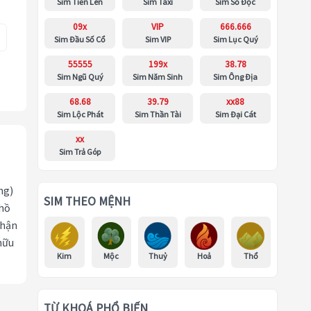
Sim Tiến Lên
Sim Taxi
Sim Số Độc
09x
VIP
666.666
Sim Đầu Số Cổ
Sim VIP
Sim Lục Quý
55555
199x
38.78
Sim Ngũ Quý
Sim Năm Sinh
Sim Ông Địa
68.68
39.79
xx88
Sim Lộc Phát
Sim Thần Tài
Sim Đại Cát
xx
Sim Trả Góp
ng)
SIM THEO MỆNH
 hồ
nhận
hữu
Kim
Mộc
Thuỷ
Hoả
Thổ
TỪ KHOÁ PHỔ BIẾN