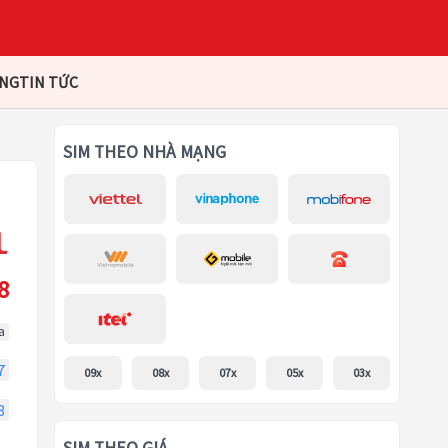
ÀNG
TIN TỨC
SIM THEO NHÀ MẠNG
8
a
7
09x
08x
07x
05x
03x
8