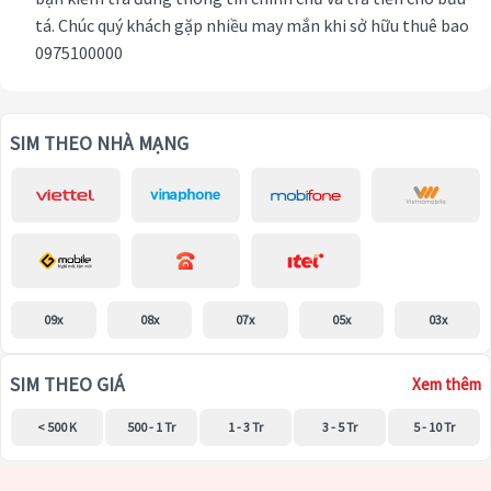
tá. Chúc quý khách gặp nhiều may mắn khi sở hữu thuê bao
0975100000
SIM THEO NHÀ MẠNG
09x
08x
07x
05x
03x
SIM THEO GIÁ
Xem thêm
< 500 K
500 - 1 Tr
1 - 3 Tr
3 - 5 Tr
5 - 10 Tr