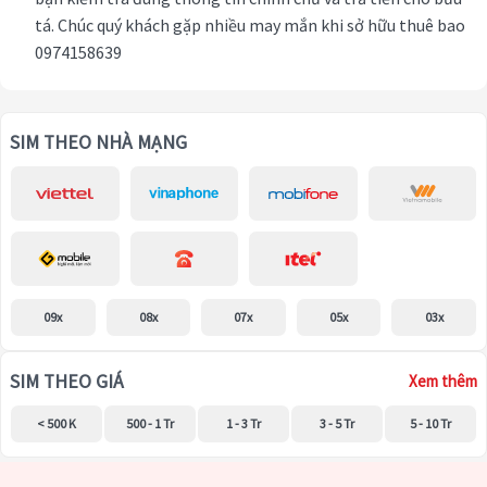
tá. Chúc quý khách gặp nhiều may mắn khi sở hữu thuê bao
0974158639
SIM THEO NHÀ MẠNG
09x
08x
07x
05x
03x
SIM THEO GIÁ
Xem thêm
< 500 K
500 - 1 Tr
1 - 3 Tr
3 - 5 Tr
5 - 10 Tr