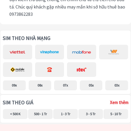
tá. Chúc quý khách gặp nhiều may mắn khi sở hữu thuê bao
0973862283
SIM THEO NHÀ MẠNG
09x
08x
07x
05x
03x
SIM THEO GIÁ
Xem thêm
< 500 K
500 - 1 Tr
1 - 3 Tr
3 - 5 Tr
5 - 10 Tr