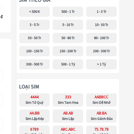
SIM THEO GIÁ
< 500 K
500 - 1 Tr
1 - 3 Tr
 ₫
3 - 5 Tr
5 - 10 Tr
10 - 30 Tr
30 - 50 Tr
50 - 80 Tr
80 - 100 Tr
100 - 150 Tr
150 - 200 Tr
200 - 300 Tr
300 - 500 Tr
500 - 1 Tỷ
> 1 Tỷ
LOẠI SIM
4444
333
AABBCC
Sim Tứ Quý
Sim Tam Hoa
Sim Dễ Nhớ
AA.BB
AB.AB
AB.BA
Sim Lặp Kép
Sim Lặp
Sim Gánh Đảo
6789
ABC.ABC
75.78.78