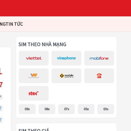
ÀNG
TIN TỨC
SIM THEO NHÀ MẠNG
7
P
7
09x
08x
07x
05x
03x
7