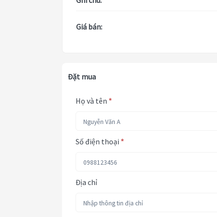
Ghi chú:
Giá bán:
Đặt mua
Họ và tên
*
Số điện thoại
*
Địa chỉ