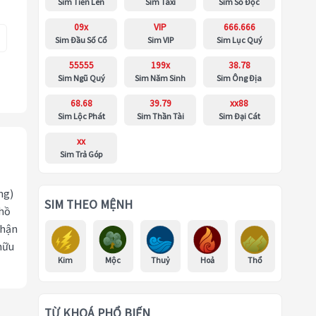
Sim Tiến Lên
Sim Taxi
Sim Số Độc
09x
VIP
666.666
Sim Đầu Số Cổ
Sim VIP
Sim Lục Quý
55555
199x
38.78
Sim Ngũ Quý
Sim Năm Sinh
Sim Ông Địa
68.68
39.79
xx88
Sim Lộc Phát
Sim Thần Tài
Sim Đại Cát
xx
Sim Trả Góp
ng)
SIM THEO MỆNH
 hồ
nhận
hữu
Kim
Mộc
Thuỷ
Hoả
Thổ
TỪ KHOÁ PHỔ BIẾN