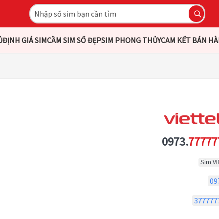
Ủ
ĐỊNH GIÁ SIM
CẦM SIM SỐ ĐẸP
SIM PHONG THỦY
CAM KẾT BÁN H
0973.
77777
Sim VI
09
377777