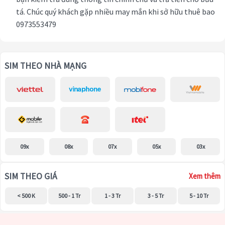
tá. Chúc quý khách gặp nhiều may mắn khi sở hữu thuê bao
0973553479
SIM THEO NHÀ MẠNG
09x
08x
07x
05x
03x
SIM THEO GIÁ
Xem thêm
< 500 K
500 - 1 Tr
1 - 3 Tr
3 - 5 Tr
5 - 10 Tr