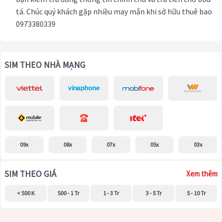
tá. Chúc quý khách gặp nhiều may mắn khi sở hữu thuê bao
0973380339
SIM THEO NHÀ MẠNG
09x
08x
07x
05x
03x
SIM THEO GIÁ
Xem thêm
< 500 K
500 - 1 Tr
1 - 3 Tr
3 - 5 Tr
5 - 10 Tr