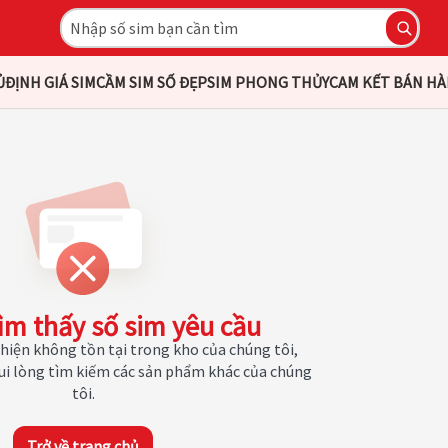
Ủ
ĐỊNH GIÁ SIM
CẦM SIM SỐ ĐẸP
SIM PHONG THỦY
CAM KẾT BÁN H
ìm thấy số sim yêu cầu
hiện không tồn tại trong kho của chúng tôi,
Vui lòng tìm kiếm các sản phẩm khác của chúng
tôi.
Trở về trang chủ