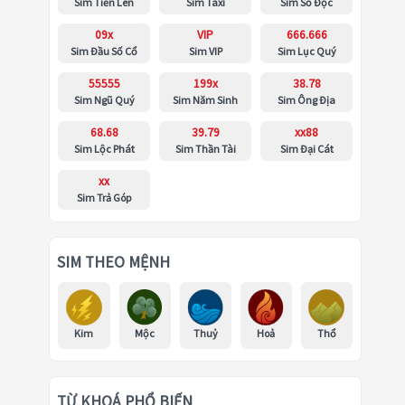
Sim Tiến Lên
Sim Taxi
Sim Số Độc
09x
VIP
666.666
Sim Đầu Số Cổ
Sim VIP
Sim Lục Quý
55555
199x
38.78
Sim Ngũ Quý
Sim Năm Sinh
Sim Ông Địa
68.68
39.79
xx88
Sim Lộc Phát
Sim Thần Tài
Sim Đại Cát
xx
Sim Trả Góp
SIM THEO MỆNH
Kim
Mộc
Thuỷ
Hoả
Thổ
TỪ KHOÁ PHỔ BIẾN