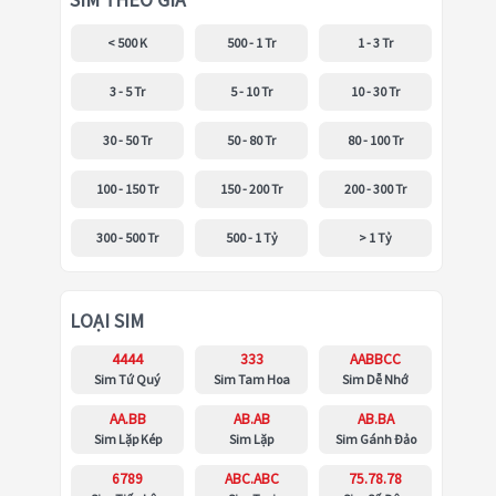
SIM THEO GIÁ
< 500 K
500 - 1 Tr
1 - 3 Tr
3 - 5 Tr
5 - 10 Tr
10 - 30 Tr
30 - 50 Tr
50 - 80 Tr
80 - 100 Tr
100 - 150 Tr
150 - 200 Tr
200 - 300 Tr
300 - 500 Tr
500 - 1 Tỷ
> 1 Tỷ
LOẠI SIM
4444
333
AABBCC
Sim Tứ Quý
Sim Tam Hoa
Sim Dễ Nhớ
AA.BB
AB.AB
AB.BA
Sim Lặp Kép
Sim Lặp
Sim Gánh Đảo
6789
ABC.ABC
75.78.78