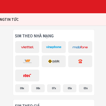
ÀNG
TIN TỨC
SIM THEO NHÀ MẠNG
09x
08x
07x
05x
03x