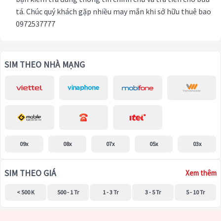
tá. Chúc quý khách gặp nhiều may mắn khi sở hữu thuê bao
0972537777
SIM THEO NHÀ MẠNG
09x
08x
07x
05x
03x
SIM THEO GIÁ
Xem thêm
< 500 K
500 - 1 Tr
1 - 3 Tr
3 - 5 Tr
5 - 10 Tr