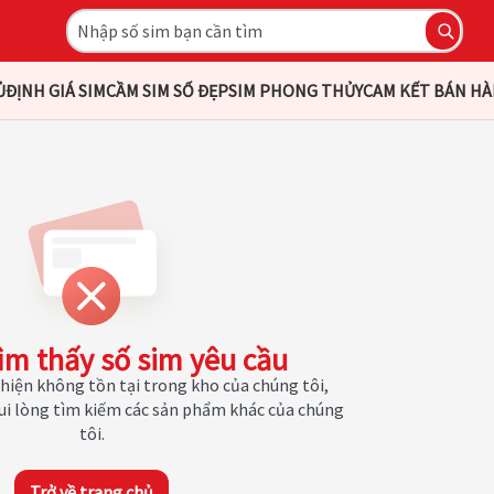
Ủ
ĐỊNH GIÁ SIM
CẦM SIM SỐ ĐẸP
SIM PHONG THỦY
CAM KẾT BÁN H
ìm thấy số sim yêu cầu
hiện không tồn tại trong kho của chúng tôi,
Vui lòng tìm kiếm các sản phẩm khác của chúng
tôi.
Trở về trang chủ