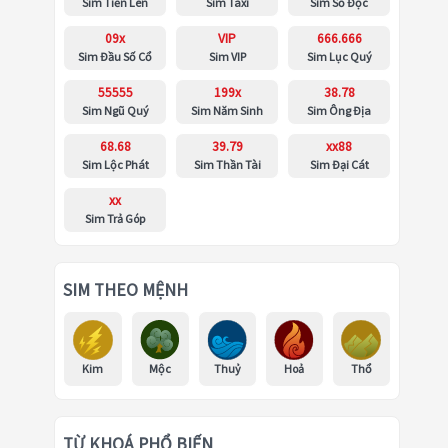
Sim Tiến Lên
Sim Taxi
Sim Số Độc
09x
VIP
666.666
Sim Đầu Số Cổ
Sim VIP
Sim Lục Quý
55555
199x
38.78
Sim Ngũ Quý
Sim Năm Sinh
Sim Ông Địa
68.68
39.79
xx88
Sim Lộc Phát
Sim Thần Tài
Sim Đại Cát
xx
Sim Trả Góp
SIM THEO MỆNH
Kim
Mộc
Thuỷ
Hoả
Thổ
TỪ KHOÁ PHỔ BIẾN