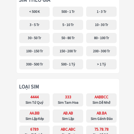
SIM THEO GIÁ
< 500 K
500 - 1 Tr
1 - 3 Tr
3 - 5 Tr
5 - 10 Tr
10 - 30 Tr
30 - 50 Tr
50 - 80 Tr
80 - 100 Tr
100 - 150 Tr
150 - 200 Tr
200 - 300 Tr
300 - 500 Tr
500 - 1 Tỷ
> 1 Tỷ
LOẠI SIM
4444
333
AABBCC
Sim Tứ Quý
Sim Tam Hoa
Sim Dễ Nhớ
AA.BB
AB.AB
AB.BA
Sim Lặp Kép
Sim Lặp
Sim Gánh Đảo
6789
ABC.ABC
75.78.78