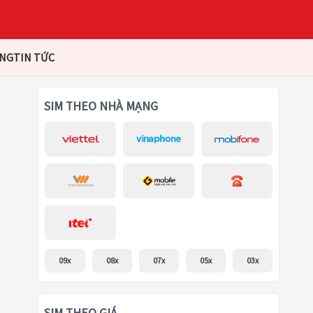
ÀNG
TIN TỨC
SIM THEO NHÀ MẠNG
09x
08x
07x
05x
03x