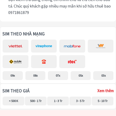
tá. Chúc quý khách gặp nhiều may mắn khi sở hữu thuê bao
0971861879
SIM THEO NHÀ MẠNG
09x
08x
07x
05x
03x
SIM THEO GIÁ
Xem thêm
< 500 K
500 - 1 Tr
1 - 3 Tr
3 - 5 Tr
5 - 10 Tr