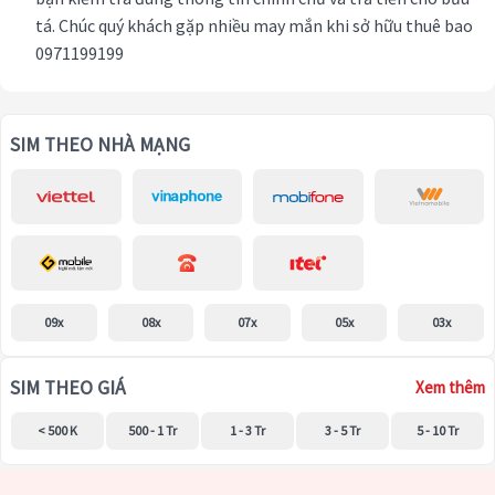
tá. Chúc quý khách gặp nhiều may mắn khi sở hữu thuê bao
0971199199
SIM THEO NHÀ MẠNG
09x
08x
07x
05x
03x
SIM THEO GIÁ
Xem thêm
< 500 K
500 - 1 Tr
1 - 3 Tr
3 - 5 Tr
5 - 10 Tr