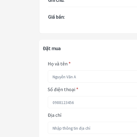
Ghi chú:
Giá bán:
Đặt mua
Họ và tên
*
Số điện thoại
*
Địa chỉ