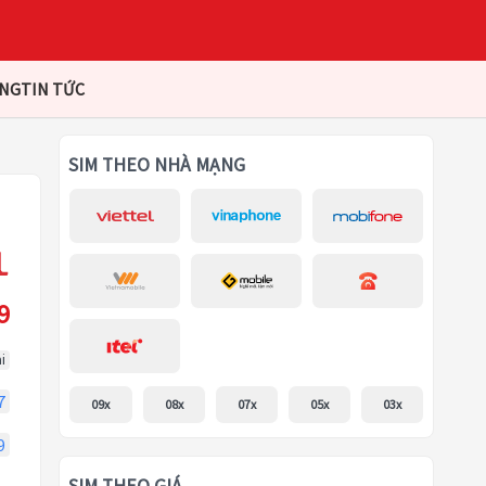
ÀNG
TIN TỨC
SIM THEO NHÀ MẠNG
9
i
7
09x
08x
07x
05x
03x
9