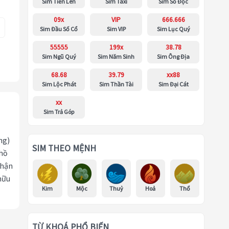
Sim Tiến Lên
Sim Taxi
Sim Số Độc
09x
VIP
666.666
Sim Đầu Số Cổ
Sim VIP
Sim Lục Quý
55555
199x
38.78
Sim Ngũ Quý
Sim Năm Sinh
Sim Ông Địa
68.68
39.79
xx88
Sim Lộc Phát
Sim Thần Tài
Sim Đại Cát
xx
Sim Trả Góp
ng)
SIM THEO MỆNH
 hồ
nhận
hữu
Kim
Mộc
Thuỷ
Hoả
Thổ
TỪ KHOÁ PHỔ BIẾN