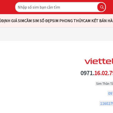
Ủ
ĐỊNH GIÁ SIM
CẦM SIM SỐ ĐẸP
SIM PHONG THỦY
CAM KẾT BÁN H
0971.
16.02.7
Sim Thần Tà
09
116027