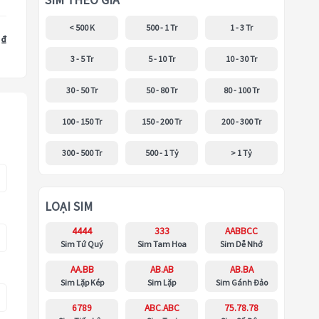
SIM THEO GIÁ
< 500 K
500 - 1 Tr
1 - 3 Tr
 ₫
3 - 5 Tr
5 - 10 Tr
10 - 30 Tr
30 - 50 Tr
50 - 80 Tr
80 - 100 Tr
100 - 150 Tr
150 - 200 Tr
200 - 300 Tr
300 - 500 Tr
500 - 1 Tỷ
> 1 Tỷ
LOẠI SIM
4444
333
AABBCC
Sim Tứ Quý
Sim Tam Hoa
Sim Dễ Nhớ
AA.BB
AB.AB
AB.BA
Sim Lặp Kép
Sim Lặp
Sim Gánh Đảo
6789
ABC.ABC
75.78.78