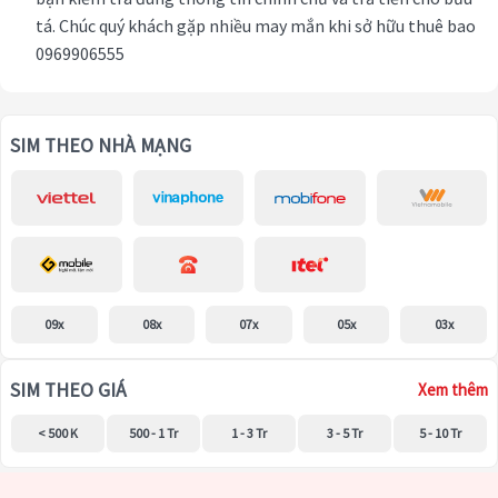
tá. Chúc quý khách gặp nhiều may mắn khi sở hữu thuê bao
0969906555
SIM THEO NHÀ MẠNG
09x
08x
07x
05x
03x
SIM THEO GIÁ
Xem thêm
< 500 K
500 - 1 Tr
1 - 3 Tr
3 - 5 Tr
5 - 10 Tr